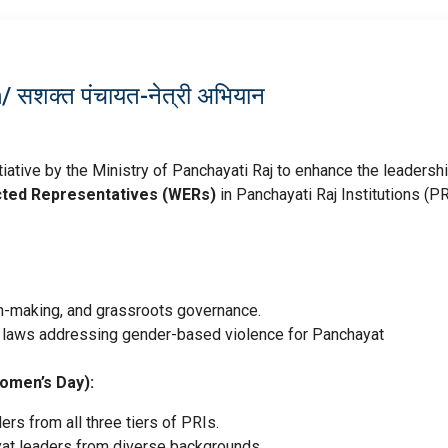
शक्त पंचायत-नेत्री अभियान
itiative by the Ministry of Panchayati Raj to enhance the leadersh
ted Representatives (WERs)
in Panchayati Raj Institutions (PR
n-making, and grassroots governance.
n laws addressing gender-based violence for Panchayat
omen’s Day):
ers from all three tiers of PRIs.
at leaders from diverse backgrounds.