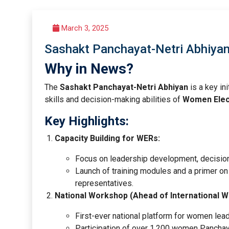
March 3, 2025
Sashakt Panchayat-Netri Abhiyan/ स
Why in News?
The
Sashakt Panchayat-Netri Abhiyan
is a key in
skills and decision-making abilities of
Women Elec
Key Highlights:
Capacity Building for WERs:
Focus on leadership development, decisio
Launch of training modules and a primer o
representatives.
National Workshop (Ahead of International W
First-ever national platform for women lead
Participation of over 1,200 women Panchay