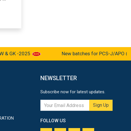
 GK -2025
New batches for PCS-J/APO (Pre-cu
NEWSLETTER
Subscribe now for latest updates.
Sign Up
RATION
FOLLOW US