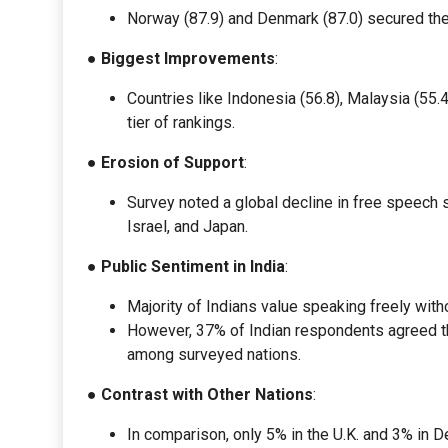
Norway (87.9) and Denmark (87.0) secured the 
●
Biggest Improvements
:
Countries like Indonesia (56.8), Malaysia (55.
tier of rankings.
●
Erosion of Support
:
Survey noted a global decline in free speech su
Israel, and Japan.
●
Public Sentiment in India
:
Majority of Indians value speaking freely wit
However, 37% of Indian respondents agreed th
among surveyed nations.
●
Contrast with Other Nations
:
In comparison, only 5% in the U.K. and 3% in 