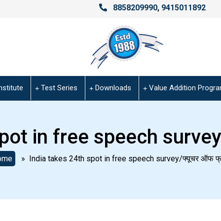
8858209990
,
9415011892
nstitute
Test Series
Downloads
Value Addition Progr
pot in free speech survey/फ
ome
» India takes 24th spot in free speech survey/फ्यूचर ऑफ फ्र