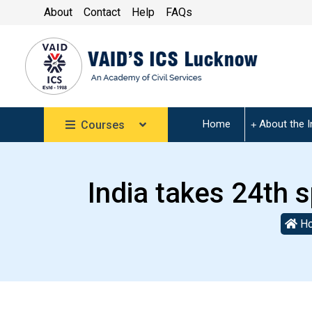
About
Contact
Help
FAQs
Home
About the I
Courses
India takes 24th s
H