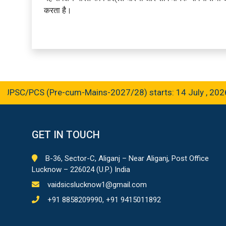
करता है।
C/PCS (Pre-cum-Mains-2027/28) starts: 14 July , 2026
GET IN TOUCH
B-36, Sector-C, Aliganj – Near Aliganj, Post Office
Lucknow – 226024 (U.P.) India
vaidsicslucknow1@gmail.com
+91 8858209990, +91 9415011892