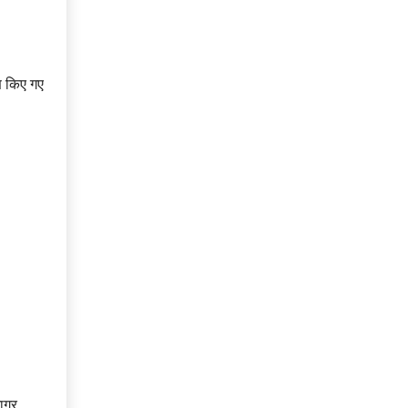
ण किए गए
जागर