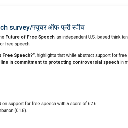
h survey/फ्यूचर ऑफ फ्री स्पीच
the
Future of Free Speech
, an independent U.S.-based think tan
or free speech.
ts Free Speech?”
, highlights that while abstract support for free
line in commitment to protecting controversial speech
in 
 on support for free speech with a score of 62.6.
ebanon (61.8).