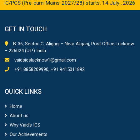
B-36, Sector-C, Aliganj – Near Aliganj, Post Office Lucknow
– 226024 (U.P.) India
vaidsicslucknow1@gmail.com
+91 8858209990, +91 9415011892
QUICK LINKS
Home
About us
Why Vaid’s ICS
Our Achievements
Optional Paper
New Batches
COURSES