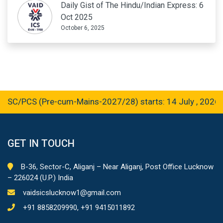
Daily Gist of The Hindu/Indian Express: 6
Oct 2025
October 6, 2025
C/PCS (Pre-cum-Mains-2027/28) starts: 14 July , 2026
GET IN TOUCH
B-36, Sector-C, Aliganj – Near Aliganj, Post Office Lucknow
– 226024 (U.P.) India
vaidsicslucknow1@gmail.com
+91 8858209990, +91 9415011892