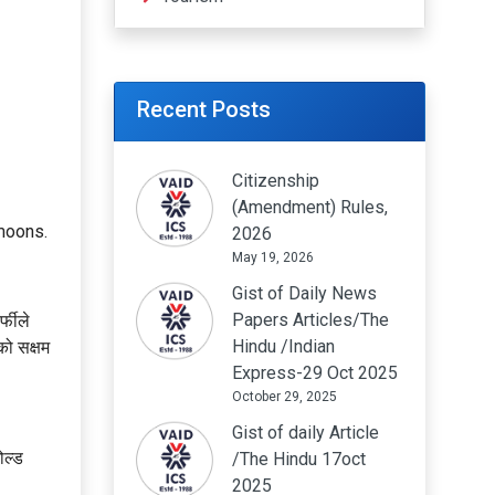
Recent Posts
Citizenship
(Amendment) Rules,
 moons.
2026
May 19, 2026
Gist of Daily News
Papers Articles/The
्फीले
Hindu /Indian
को सक्षम
Express-29 Oct 2025
October 29, 2025
Gist of daily Article
ोल्ड
/The Hindu 17oct
2025