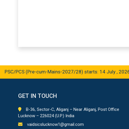
C/PCS (Pre-cum-Mains-2027/28) starts: 14 July , 2026
GET IN TOUCH
B-36, Sector-C, Aliganj – Near Aliganj, Post Office
Lucknow – 226024 (U.P.) India
vaidsicslucknow1@gmail.com