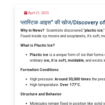
April 21, 2025
प्लास्टिक आइस” की खोज/Discovery of
Why in News?
Scientists discovered “
plastic ice
,
Found inside icy moons and exoplanets, it’s soft, m
What is Plastic Ice?
Plastic ice
is a unique form of ice that forms
ordinary
ice, it is soft, moldable
, and exists 
Formation Conditions
:
High pressure:
Around 30,000 times
the pres
High temperature:
Over 177°C.
Structure and Behavior
:
Molecules remain fixed in position like solid i