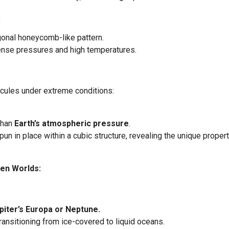
:
gonal honeycomb-like pattern.
tense pressures and high temperatures.
cules under extreme conditions:
than
Earth’s atmospheric pressure
.
pun in place within a cubic structure, revealing the unique proper
ien Worlds:
piter’s Europa or Neptune.
ransitioning from ice-covered to liquid oceans.